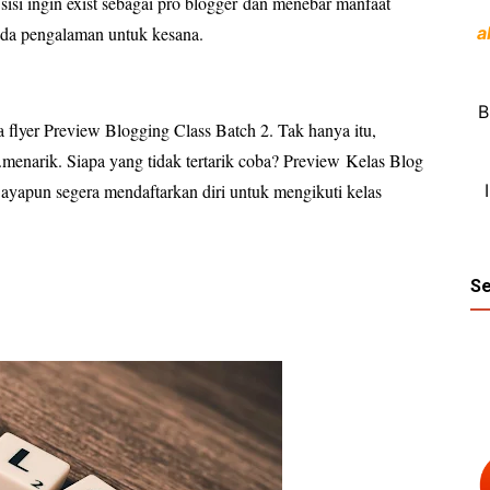
sisi ingin exist sebagai pro blogger
dan menebar manfaat
k ada pengalaman
untuk kesana
.
a
B
a flyer
Pr
eview Blogging Class Batch 2. Tak hanya itu,
.menarik. Siapa yang tidak tertarik coba? Preview
Kelas Blog
ayapun segera mendaftarkan diri untuk mengikuti kelas
Se
?