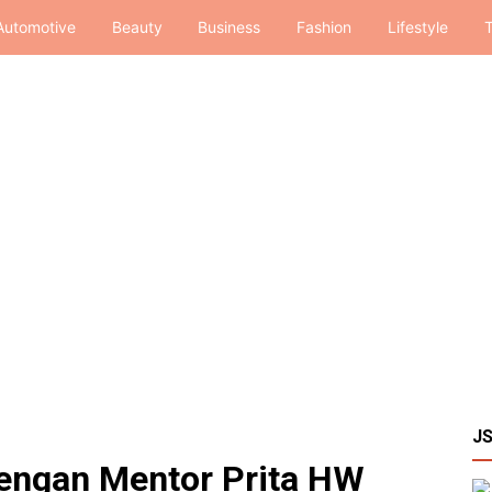
Automotive
Beauty
Business
Fashion
Lifestyle
T
J
dengan Mentor Prita HW