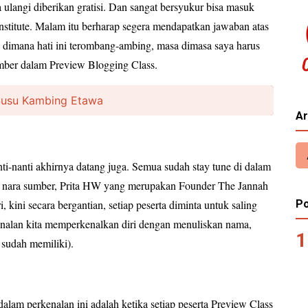
ngi diberikan gratisi. Dan sangat bersyukur bisa masuk
nstitute. Malam itu berharap segera mendapatkan jawaban atas
 dimana hati ini terombang-ambing, masa dimasa saya harus
mber dalam
Pr
eview Blogging Class.
Susu Kambing Etawa
Ar
i-nanti akhirnya datang juga. Semua sudah stay tune di dalam
eh nara sumber, Prita HW yang merupakan Founder The Jannah
i, kini secara bergantian, setiap peserta diminta untuk saling
Po
kenalan kita memperkenalkan diri dengan menuliskan nama,
a sudah memiliki).
alam perkenalan ini adalah ketika setiap peserta Preview Class