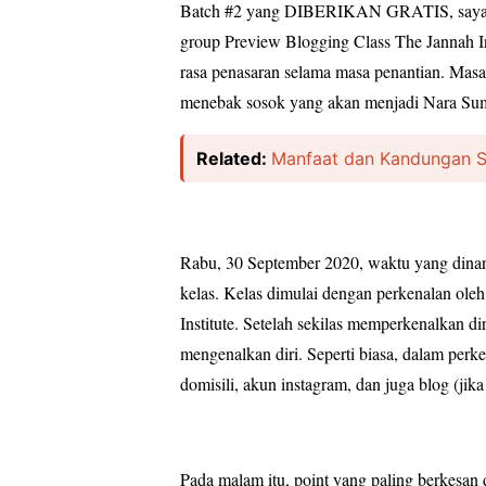
Batch #2 yang DIBERIKAN GRATIS, saya ula
group
P
review
Blogging C
lass The Jannah I
rasa penasaran selama masa penantian. Masa
menebak sosok yang akan menjadi Nara Su
Related:
Manfaat dan Kandungan 
Rabu, 30 September 2020, waktu yang dinant
kelas. Kelas dimulai dengan perkenalan ol
Institute. Setelah sekilas memperkenalkan dir
mengenalkan diri. Seperti biasa, dalam per
domisili, akun instagram, dan juga blog (jik
Pada malam itu, point yang paling berkesan d