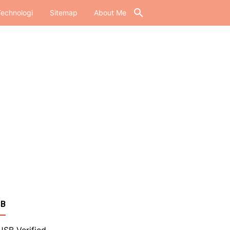
echnologi
Sitemap
About Me
SB