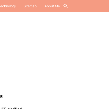
echnologi
Sitemap
About Me
SB