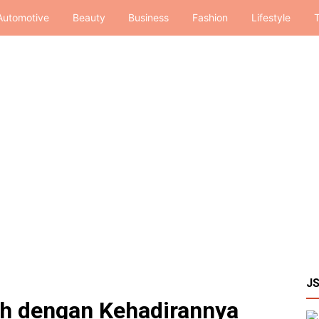
Automotive
Beauty
Business
Fashion
Lifestyle
T
J
h dengan Kehadirannya