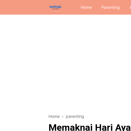
Home
Parenting
Home
›
parenting
Memaknai Hari Aya