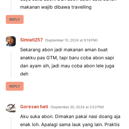
makanan wajib dibawa travelling
REPLY
Simiati257
September 10, 2024 at 9:19 PM
Sekarang abon jadi makanan aman buat
anakku pas GTM, tapi baru coba abon sapi
dan ayam sih, jadi mau coba abon lele juga
deh
REPLY
Goresan hati
September 20, 2024 at 2:02 PM
Aku suka abon. Dimakan pakai nasi doang aja
enak loh. Apalagi sama lauk yang lain. Praktis