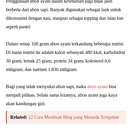
Penggunaan abon ayam dalam keseharian juga tidak jauh
berbeda dari abon sapi. Banyak digunakan sebagai lauk untuk
dikonsumsi dengan nasi, maupun sebagai topping dan isian kue
seperti pastel.
Dalam setiap 100 gram abon ayam terkandung beberapa nutrisi.
Di mana nutrisi itu adalah kalori sebanyak 480 kkal, karbohidrat
30 gram, lemak 25 gram, protein 34 gram, kolesterol 0,6
miligram, dan natrium 1.830 miligram.
Bagi yang tidak menyukai abon sapi, maka
abon ayam
bisa
menjadi pilihan. Selain sama lezatnya, abon ayam juga kaya
akan kandungan gizi.
Related:
12 Cara Membuat Blog yang Menarik Terupdate