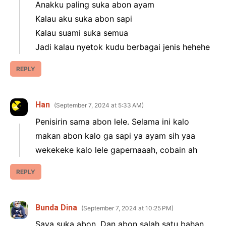
Anakku paling suka abon ayam
Kalau aku suka abon sapi
Kalau suami suka semua
Jadi kalau nyetok kudu berbagai jenis hehehe
REPLY
Han
September 7, 2024 at 5:33 AM
Penisirin sama abon lele. Selama ini kalo
makan abon kalo ga sapi ya ayam sih yaa
wekekeke kalo lele gapernaaah, cobain ah
REPLY
Bunda Dina
September 7, 2024 at 10:25 PM
Saya suka abon. Dan abon salah satu bahan