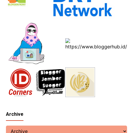
Archive