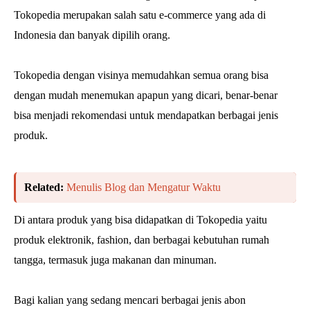
Tokopedia merupakan salah satu e-commerce yang ada di
Indonesia dan banyak dipilih orang.
Tokopedia dengan visinya memudahkan semua orang bisa
dengan mudah menemukan apapun yang dicari, benar-benar
bisa menjadi rekomendasi untuk mendapatkan berbagai jenis
produk.
Related:
Menulis Blog dan Mengatur Waktu
Di antara produk yang bisa didapatkan di Tokopedia yaitu
produk elektronik, fashion, dan berbagai kebutuhan rumah
tangga, termasuk juga makanan dan minuman.
Bagi kalian yang sedang mencari berbagai jenis abon