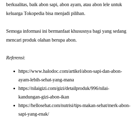
berkualitas, baik abon sapi, abon ayam, atau abon lele untuk
keluarga Tokopedia bisa menjadi pilihan.
Semoga informasi ini bermanfaat khususnya bagi yang sedang
mencari produk olahan berupa abon.
Referensi
:
https://www.halodoc.com/artikel/abon-sapi-dan-abon-
ayam-lebih-sehat-yang-mana
https://nilaigizi.com/gizi/detailproduk/996/nilai-
kandungan-gizi-abon-ikan
https://hellosehat.com/nutrisi/tips-makan-sehat/merk-abon-
sapi-yang-enak/