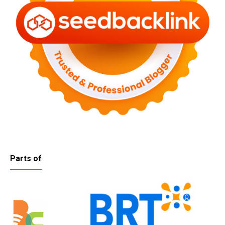
Parts of