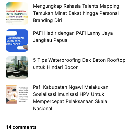
Mengungkap Rahasia Talents Mapping
Temukan Minat Bakat hingga Personal
Branding Diri
PAFI Hadir dengan PAFI Lanny Jaya
Jangkau Papua
5 Tips Waterproofing Dak Beton Rooftop
untuk Hindari Bocor
Pafi Kabupaten Ngawi Melakukan
Sosialisasi Imunisasi HPV Untuk
Mempercepat Pelaksanaan Skala
Nasional
14 comments