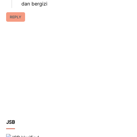
dan bergizi
REPLY
JSB