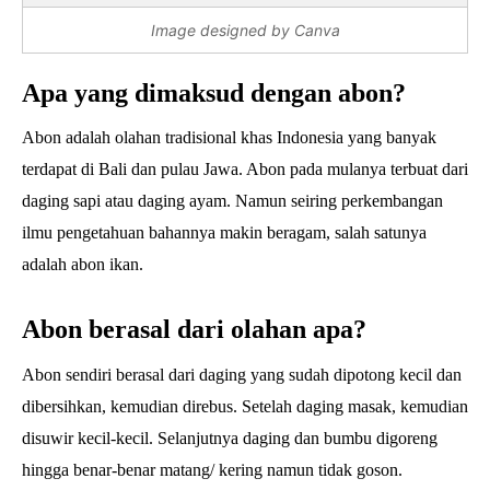
Image designed by Canva
Apa yang dimaksud dengan abon?
Abon adalah olahan tradisional khas Indonesia yang banyak
terdapat di Bali dan pulau Jawa. Abon pada mulanya terbuat dari
daging sapi atau daging ayam. Namun seiring perkembangan
ilmu pengetahuan bahannya makin beragam, salah satunya
adalah abon ikan.
Abon berasal dari olahan apa?
Abon sendiri berasal dari daging yang sudah dipotong kecil dan
dibersihkan, kemudian direbus. Setelah daging masak, kemudian
disuwir kecil-kecil. Selanjutnya daging dan bumbu digoreng
hingga benar-benar matang/ kering namun tidak goson.