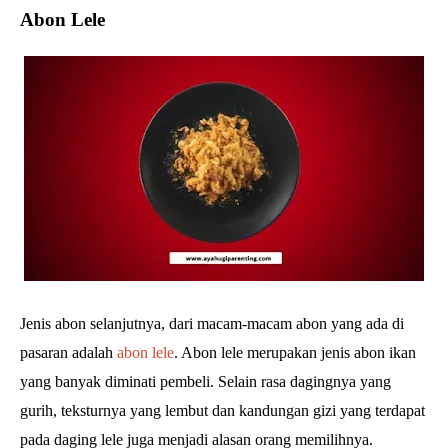
Abon Lele
Jenis abon selanjutnya, dari macam-macam abon yang ada di
pasaran adalah
abon lele
. Abon lele merupakan jenis abon ikan
yang banyak diminati pembeli. Selain rasa dagingnya yang
gurih, teksturnya yang lembut dan kandungan gizi yang terdapat
pada daging lele juga menjadi alasan orang memilihnya.