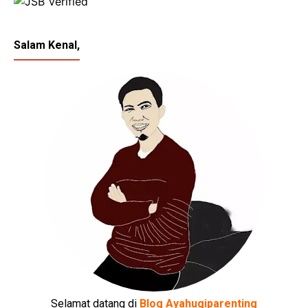
Salam Kenal,
Selamat datang di
Blog Ayahugiparenting