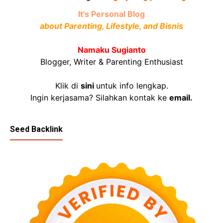
It's Personal Blog
about Parenting, Lifestyle, and Bisnis
Namaku Sugianto
Blogger, Writer & Parenting Enthusiast
Klik di
sini
untuk info lengkap.
Ingin kerjasama? Silahkan kontak ke
email
.
Seed Backlink