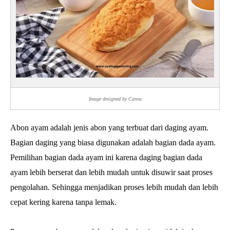
Image designed by Canva
Abon ayam adalah jenis abon yang terbuat dari daging ayam.
Bagian daging yang biasa digunakan adalah bagian dada ayam.
Pemilihan bagian dada ayam ini karena daging bagian dada
ayam lebih berserat dan lebih mudah untuk disuwir saat proses
pengolahan. Sehingga menjadikan proses lebih mudah dan lebih
cepat kering karena tanpa lemak.